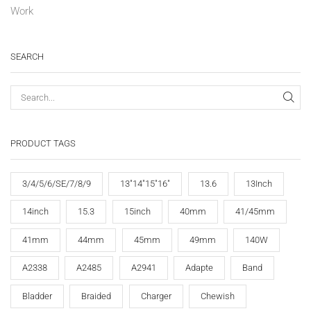
Work
SEARCH
PRODUCT TAGS
3/4/5/6/SE/7/8/9
13"14"15"16"
13.6
13Inch
14inch
15.3
15inch
40mm
41/45mm
41mm
44mm
45mm
49mm
140W
A2338
A2485
A2941
Adapte
Band
Bladder
Braided
Charger
Chewish