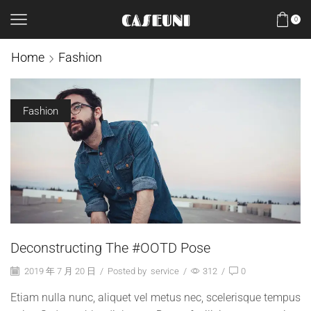
0
Home
Fashion
Fashion
Deconstructing The #OOTD Pose
2019 年 7 月 20 日
/
Posted by
service
/
312
/
0
Etiam nulla nunc, aliquet vel metus nec, scelerisque tempus