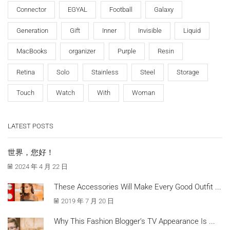
Connector
EGYAL
Football
Galaxy
Generation
Gift
Inner
Invisible
Liquid
MacBooks
organizer
Purple
Resin
Retina
Solo
Stainless
Steel
Storage
Touch
Watch
With
Woman
LATEST POSTS
世界，您好！
2024 年 4 月 22 日
These Accessories Will Make Every Good Outfit ...
2019 年 7 月 20 日
Why This Fashion Blogger’s TV Appearance Is ...