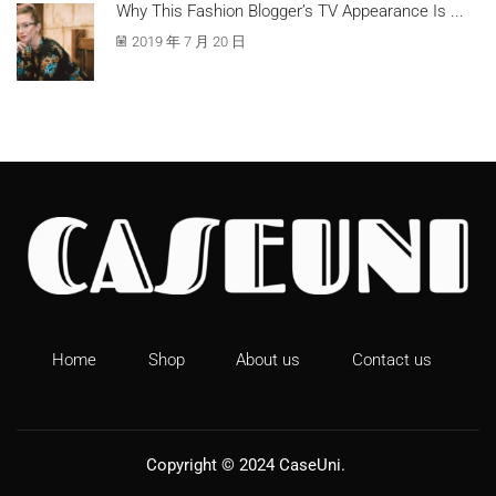
Why This Fashion Blogger’s TV Appearance Is ...
2019 年 7 月 20 日
Home
Shop
About us
Contact us
Copyright © 2024
CaseUni
.