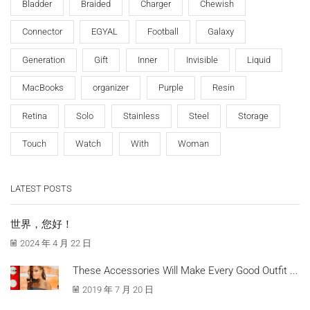
Bladder
Braided
Charger
Chewish
Connector
EGYAL
Football
Galaxy
Generation
Gift
Inner
Invisible
Liquid
MacBooks
organizer
Purple
Resin
Retina
Solo
Stainless
Steel
Storage
Touch
Watch
With
Woman
LATEST POSTS
世界，您好！
2024 年 4 月 22 日
These Accessories Will Make Every Good Outfit ...
2019 年 7 月 20 日