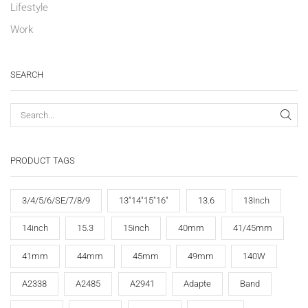
Lifestyle
Work
SEARCH
PRODUCT TAGS
3/4/5/6/SE/7/8/9
13"14"15"16"
13.6
13Inch
14inch
15.3
15inch
40mm
41/45mm
41mm
44mm
45mm
49mm
140W
A2338
A2485
A2941
Adapte
Band