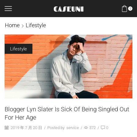
0
Home
Lifestyle
Lifestyle
Blogger Lyn Slater Is Sick Of Being Singled Out
For Her Age
2019 年 7 月 20 日
/
Posted by
service
/
372
/
0