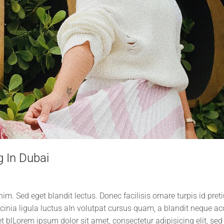
g In Dubai
im. Sed eget blandit lectus. Donec facilisis ornare turpis id pr
cinia ligula luctus aIn volutpat cursus quam, a blandit neque a
t blLorem ipsum dolor sit amet, consectetur adipisicing elit, s