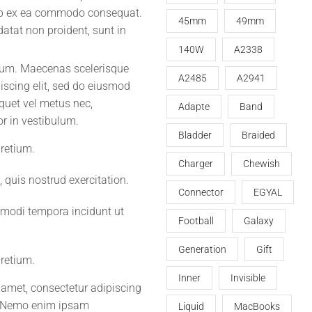
quip ex ea commodo consequat.
45mm
49mm
datat non proident, sunt in
140W
A2338
etium. Maecenas scelerisque
A2485
A2941
iscing elit, sed do eiusmod
quet vel metus nec,
Adapte
Band
or in vestibulum.
Bladder
Braided
pretium.
Charger
Chewish
 quis nostrud exercitation.
Connector
EGYAL
 modi tempora incidunt ut
Football
Galaxy
Generation
Gift
pretium.
Inner
Invisible
 amet, consectetur adipiscing
n. Nemo enim ipsam
Liquid
MacBooks