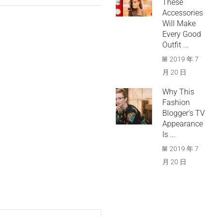
These
Accessories
Will Make
Every Good
Outfit ...
2019 年 7
月 20 日
Why This
Fashion
Blogger’s TV
Appearance
Is ...
2019 年 7
月 20 日