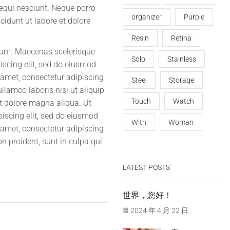
sequi nesciunt. Neque porro
organizer
Purple
idunt ut labore et dolore
Resin
Retina
etium. Maecenas scelerisque
Solo
Stainless
iscing elit, sed do eiusmod
 amet, consectetur adipiscing
Steel
Storage
llamco laboris nisi ut aliquip
Touch
Watch
et dolore magna aliqua. Ut
piscing elit, sed do eiusmod
With
Woman
 amet, consectetur adipiscing
on proident, sunt in culpa qui
LATEST POSTS
世界，您好！
2024 年 4 月 22 日