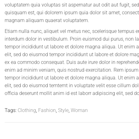
voluptatem quia voluptas sit aspernatur aut odit aut fugit, 
quisquam est, qui dolorem ipsum quia dolor sit amet, consecte
magnam aliquam quaerat voluptatem.
Etiam nulla nunc, aliquet vel metus nec, scelerisque tempus en
interdum dolor in vestibulum. Proin euismod dui purus, non lac
tempor incididunt ut labore et dolore magna aliqua. Ut enim 
elit, sed do eiusmod tempor incididunt ut labore et dolore ma
ex ea commodo consequat. Duis aute irure dolor in reprehender
enim ad minim veniam, quis nostrud exercitation. Rem ipsum do
tempor incididunt ut labore et dolore magna aliqua. Ut enim 
elit, sed do eiusmod temtemt in voluptate velit esse cillum dol
officia deserunt mollit anim id est laborr adipiscing elit, sed
Tags:
Clothing
,
Fashion
,
Style
,
Woman