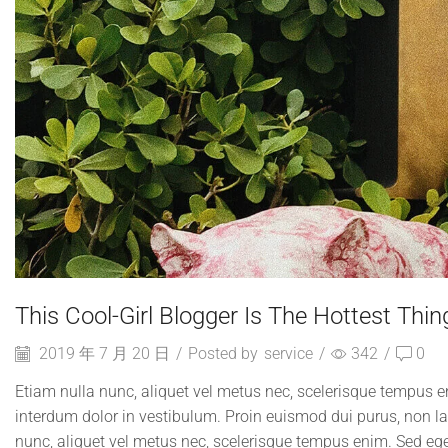
This Cool-Girl Blogger Is The Hottest Thin
2019 年 7 月 20 日
/
Posted by
service
/
342
/
0
Etiam nulla nunc, aliquet vel metus nec, scelerisque tempus en
interdum dolor in vestibulum. Proin euismod dui purus, non la
nunc, aliquet vel metus nec, scelerisque tempus enim. Sed ege