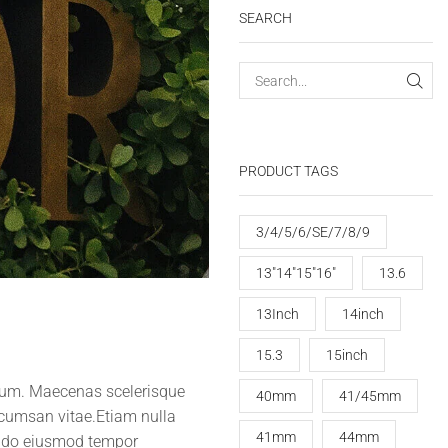
SEARCH
PRODUCT TAGS
3/4/5/6/SE/7/8/9
13"14"15"16"
13.6
13Inch
14inch
15.3
15inch
etium. Maecenas scelerisque
40mm
41/45mm
ccumsan vitae.Etiam nulla
41mm
44mm
ed do eiusmod tempor