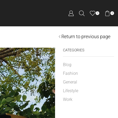
0
0
Return to previous page
CATEGORIES
Blog
Fashion
General
Lifestyle
Work