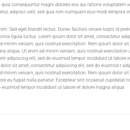
sed quia consequuntur magni dolores eos qui ratione voluptatem 
tur, adipisci velit, sed quia non numquam eius modi tempora inc
im. Sed eget blandit lectus. Donec facilisis ornare turpis id pr
inia ligula luctus. Lorem ipsum dolor sit amet, consectetur adip
ad minim veniam, quis nostrud exercitation. Rem ipsum dolor sit
gna aliqua. Ut enim ad minim veniam, quis nostrud exercitation u
ir adipiscing elit, sed do eiusmod tempor incididunt ut labore 
lor sit amet, consectetur adipiscing elit, sed do eiusmod r adi
ad minim veniam, quis nostrud exercitation. Rem ipsum dolor sit
ore eu fugiat nulla pariatur. Excepteur sint occaecat cupidatat n
 do eiusmod tempor incididunt ut labore et dolore magna aliqua.